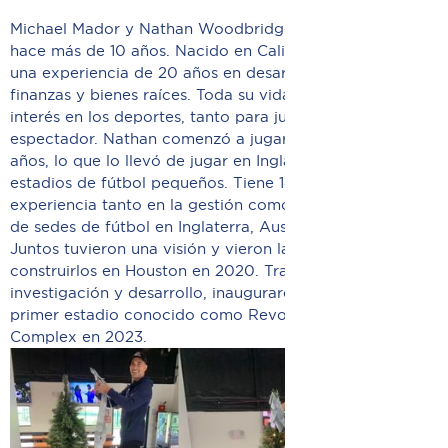
Michael Mador y Nathan Woodbridge son amigos desde
hace más de 10 años. Nacido en California, Mike tiene
una experiencia de 20 años en desarrollo empresarial,
finanzas y bienes raíces. Toda su vida ha tenido un gran
interés en los deportes, tanto para jugar como para ser
espectador. Nathan comenzó a jugar al fútbol a los 5
años, lo que lo llevó de jugar en Inglaterra a trabajar en
estadios de fútbol pequeños. Tiene 14 años de
experiencia tanto en la gestión como en la construcción
de sedes de fútbol en Inglaterra, Australia y EE. UU.
Juntos tuvieron una visión y vieron la oportunidad de
construirlos en Houston en 2020. Tras 2 años de
investigación y desarrollo, inauguraron oficialmente el
primer estadio conocido como Revolution Soccer
Complex en 2023.