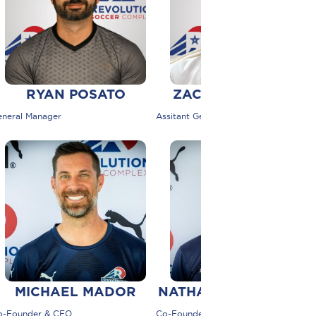
RYAN POSATO
ZACHARY MORENO
eneral Manager
Assitant General Manager
MICHAEL MADOR
NATHAN WOODBRIDG
o-Founder & CEO
Co-Founder & COO